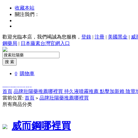
收藏本站
關注我們：
歡迎光臨本店，我們竭誠為您服務，
登錄
|
注冊
|
美國黑金
|
威
鋼藥局
|
日本藤素台灣官網入口
0
購物車
全部商品分類
首頁
品牌壯陽藥推薦哪裡買
持久液噴霧推薦
點擊加新賴
陰莖
當前位置:
首頁
品牌壯陽藥推薦哪裡買
>
所有商品分类
威而鋼哪裡買