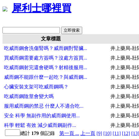
犀利士哪裡買
文章標題
吃威而鋼會洗傷腎嗎？威而鋼對腎臟...
井上藥局-壯
買威而鋼需要處方簽嗎？沒處方簽買...
井上藥局-壯
吃威而鋼射完還會硬嗎？射精後服用...
井上藥局-壯
威而鋼不能跟什麼一起吃？與威而鋼...
井上藥局-壯
心臟安裝支架可吃威而鋼嗎？
井上藥局-壯
吃威而鋼陰莖會變大嗎
井上藥局-壯
服用威而鋼的禁忌 什麼人不適合吃...
井上藥局-壯
安全 科學 無副作用的威而鋼使用...
井上藥局-壯
科學 輕鬆 有效 減少威而鋼副作...
井上藥局-壯
總計
179
個記錄
第一頁 ...
上一頁
[9]
[10]
[11]
[12]
[13