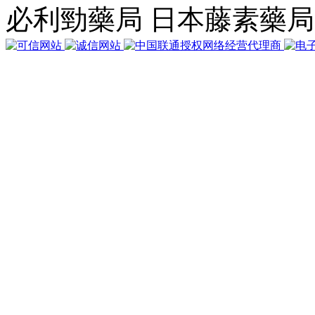
必利勁藥局 日本藤素藥
行
32
個
查
詢，
用
時
0.038772
秒，
在
線
73
人，
Gzip
已
禁
用，
佔
用
內
存
4.807