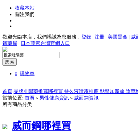
收藏本站
關注我們：
歡迎光臨本店，我們竭誠為您服務，
登錄
|
注冊
|
美國黑金
|
威
鋼藥局
|
日本藤素台灣官網入口
0
購物車
全部商品分類
首頁
品牌壯陽藥推薦哪裡買
持久液噴霧推薦
點擊加新賴
陰莖
當前位置:
首頁
男性健康資訊
威而鋼資訊
>
>
所有商品分类
威而鋼哪裡買