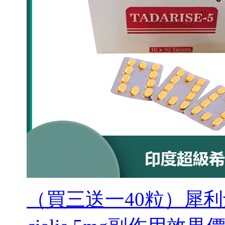
（買三送一40粒）犀利