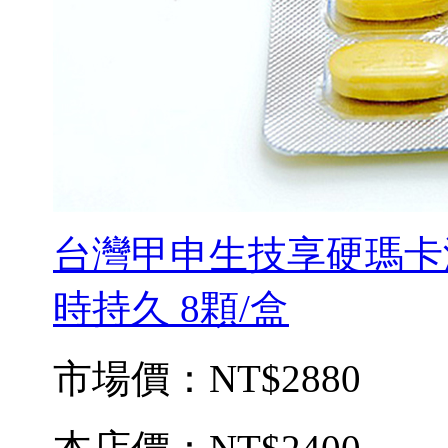
台灣甲申生技享硬瑪卡
時持久 8顆/盒
市場價：
NT$2880