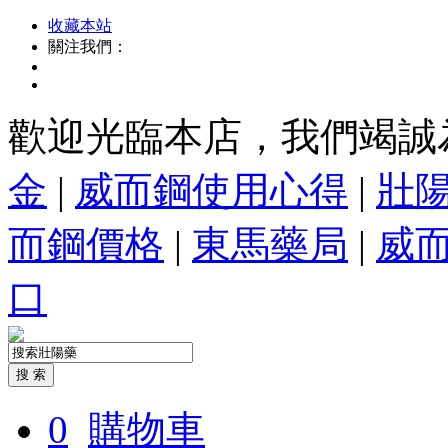
收藏本站
關注我們：
歡迎光臨本店，我們竭誠
金
|
威而鋼使用心得
|
壯
而鋼價格
|
東馬藥局
|
威
口
0
購物車