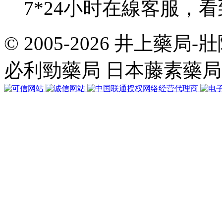
7*24小时在線客服，
© 2005-2026 井上藥
共
執
必利勁藥局 日本藤素藥
行
32
個
查
詢，
用
時
0.035121
秒，
在
線
19
人，
Gzip
已
禁