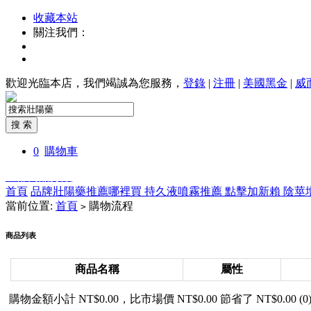
收藏本站
關注我們：
歡迎光臨本店，我們竭誠為您服務，
登錄
|
注冊
|
美國黑金
|
威
0
購物車
全部商品分類
首頁
品牌壯陽藥推薦哪裡買
持久液噴霧推薦
點擊加新賴
陰莖
當前位置:
首頁
購物流程
>
商品列表
商品名稱
屬性
購物金額小計 NT$0.00，比市場價 NT$0.00 節省了 NT$0.00 (0