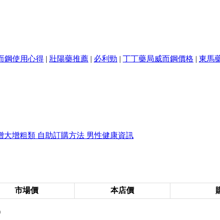
而鋼使用心得
|
壯陽藥推薦
|
必利勁
|
丁丁藥局威而鋼價格
|
東馬
增大增粗類
自助訂購方法
男性健康資訊
市場價
本店價
)