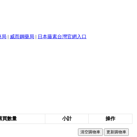
藥局
|
威而鋼藥局
|
日本藤素台灣官網入口
購買數量
小計
操作