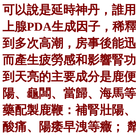
可以說是延時神丹，誰用
上腺PDA生成因子，稀
到多次高潮，房事後能迅
而產生疲勞感和影響腎功
到天亮的主要成分是鹿便
陽、龜闆、當歸、海馬等
藥配製鹿鞭：補腎壯陽、
酸痛、陽痿早洩等癥； 