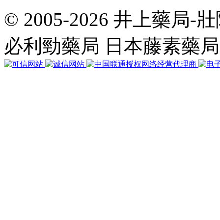
© 2005-2026 井上藥
共
執
必利勁藥局 日本藤素藥
行
37
個
查
詢，
用
時
0.065279
秒，
在
線
36
人，
Gzip
已
禁
用，
佔
用