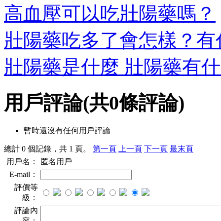
高血壓可以吃壯陽藥嗎？
壯陽藥吃多了會怎樣？有
壯陽藥是什麼 壯陽藥有
用戶評論
(共
0
條評論)
暫時還沒有任何用戶評論
總計 0 個記錄，共 1 頁。
第一頁
上一頁
下一頁
最末頁
用戶名：
匿名用戶
E-mail：
評價等
級：
評論內
容：