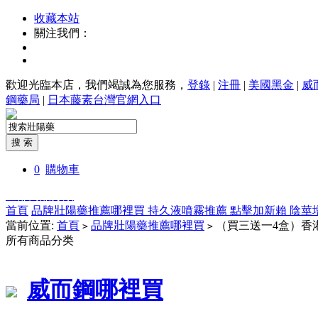
收藏本站
關注我們：
歡迎光臨本店，我們竭誠為您服務，
登錄
|
注冊
|
美國黑金
|
威
鋼藥局
|
日本藤素台灣官網入口
0
購物車
全部商品分類
首頁
品牌壯陽藥推薦哪裡買
持久液噴霧推薦
點擊加新賴
陰莖
當前位置:
首頁
品牌壯陽藥推薦哪裡買
（買三送一4盒）香
>
>
所有商品分类
威而鋼哪裡買