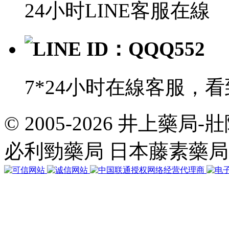
24小时LINE客服在線
LINE ID：QQQ552
7*24小时在線客服，
© 2005-2026 井上藥
共
執
必利勁藥局 日本藤素藥
行
8
個
查
詢，
用
時
0.020507
秒，