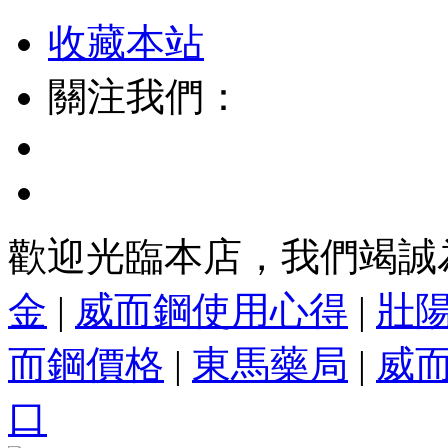
收藏本站
關注我們：
歡迎光臨本店，我們竭誠
金
|
威而鋼使用心得
|
壯
而鋼價格
|
東馬藥局
|
威
口