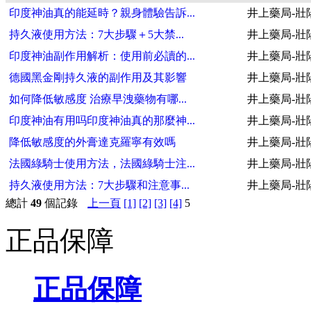
印度神油真的能延時？親身體驗告訴...
井上藥局-壯
持久液使用方法：7大步驟＋5大禁...
井上藥局-壯
印度神油副作用解析：使用前必讀的...
井上藥局-壯
德國黑金剛持久液的副作用及其影響
井上藥局-壯
如何降低敏感度 治療早洩藥物有哪...
井上藥局-壯
印度神油有用吗印度神油真的那麼神...
井上藥局-壯
降低敏感度的外膏達克羅寧有效嗎
井上藥局-壯
法國綠騎士使用方法，法國綠騎士注...
井上藥局-壯
持久液使用方法：7大步驟和注意事...
井上藥局-壯
總計
49
個記錄
上一頁
[1]
[2]
[3]
[4]
5
正品保障
正品保障