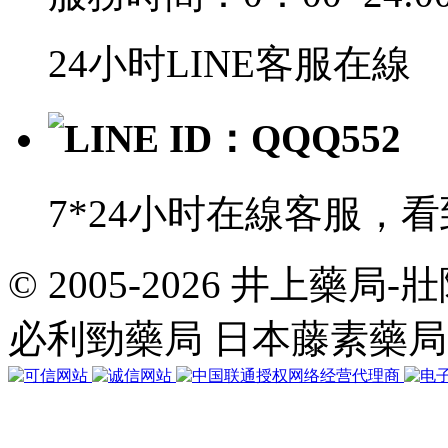
24小时LINE客服在線
LINE ID：QQQ552
7*24小时在線客服，
© 2005-2026 井上藥
共
執
必利勁藥局 日本藤素藥
行
32
個
查
詢，
用