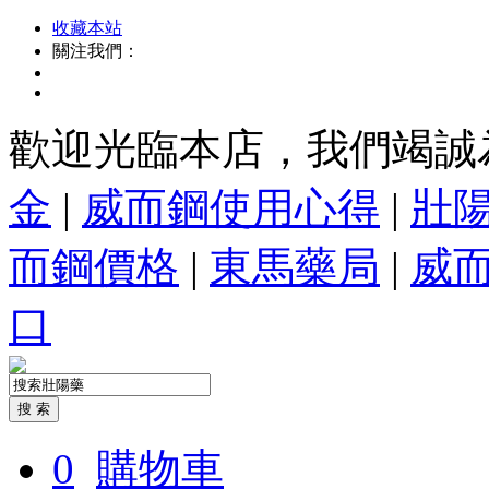
收藏本站
關注我們：
歡迎光臨本店，我們竭誠
金
|
威而鋼使用心得
|
壯
而鋼價格
|
東馬藥局
|
威
口
0
購物車