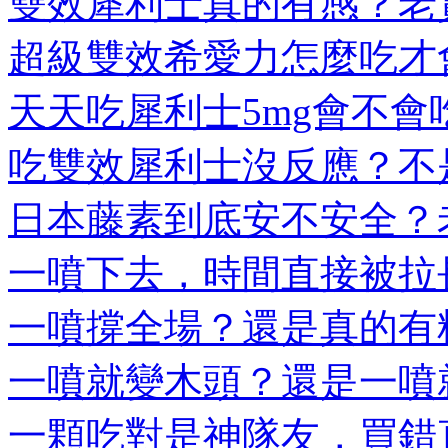
雙效犀利士真的有感？老實
超級雙效希愛力怎麼吃才會
天天吃犀利士5mg會不會吃
吃雙效犀利士沒反應？不是
日本藤素到底安不安全？老
一噴下去，時間直接被拉長
一噴撐全場？還是真的有料
一噴就變木頭？還是一噴就
一顆吃對是神隊友，買錯直