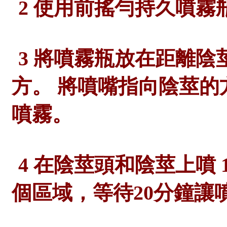
2
使用前搖勻持久噴霧
3
將噴霧瓶放在距離陰
方。 將噴嘴指向陰莖
噴霧。
4
在陰莖頭和陰莖上噴
個區域，等待
20
分鐘讓