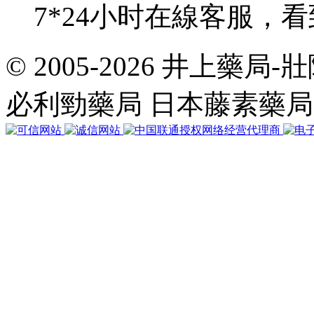
7*24小时在線客服，
© 2005-2026 井上藥
共
執
必利勁藥局 日本藤素藥
行
35
個
查
詢，
用
時
0.060772
秒，
在
線
368
人，
Gzip
已
禁