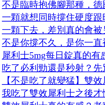
不是臨時抱佛腳那種，德國
一顆就想同時撐住硬度跟時
一顆下去，差別真的會被另
不是你撐不久，是你一直被
犀利士5mg每日錠真的有感
吃了必利勁還是秒射？先別
【不是吃了就變猛】雙效犀
我吃了雙效犀利士之後才懂