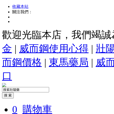
收藏本站
關注我們：
歡迎光臨本店，我們竭誠
金
|
威而鋼使用心得
|
壯
而鋼價格
|
東馬藥局
|
威
口
0
購物車