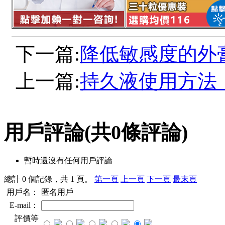
下一篇:
降低敏感度的外
上一篇:
持久液使用方法
用戶評論
(共
0
條評論)
暫時還沒有任何用戶評論
總計 0 個記錄，共 1 頁。
第一頁
上一頁
下一頁
最末頁
用戶名：
匿名用戶
E-mail：
評價等