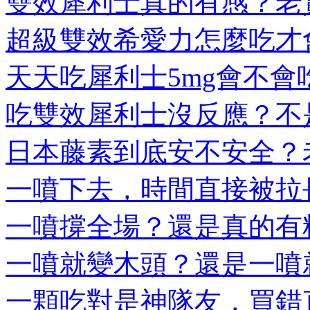
雙效犀利士真的有感？老實
超級雙效希愛力怎麼吃才會
天天吃犀利士5mg會不會吃
吃雙效犀利士沒反應？不是
日本藤素到底安不安全？老
一噴下去，時間直接被拉長
一噴撐全場？還是真的有料
一噴就變木頭？還是一噴就
一顆吃對是神隊友，買錯直