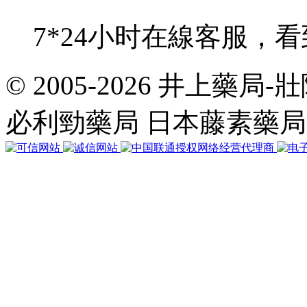
7*24小时在線客服，
© 2005-2026 井上藥
共
執
必利勁藥局 日本藤素藥
行
35
個
查
詢，
用
時
0.036924
秒，
在
線
46
人，
Gzip