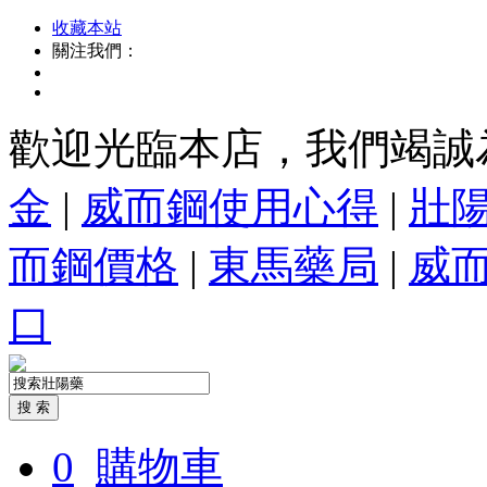
收藏本站
關注我們：
歡迎光臨本店，我們竭誠
金
|
威而鋼使用心得
|
壯
而鋼價格
|
東馬藥局
|
威
口
0
購物車