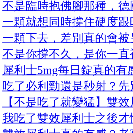
不是臨時抱佛腳那種，德國
一顆就想同時撐住硬度跟時
一顆下去，差別真的會被另
不是你撐不久，是你一直被
犀利士5mg每日錠真的有感
吃了必利勁還是秒射？先別
【不是吃了就變猛】雙效犀
我吃了雙效犀利士之後才懂