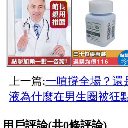
上一篇:
一噴撐全場？還
液為什麼在男生圈被狂
用戶評論
(共
0
條評論)