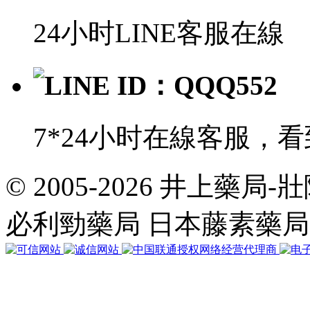
24小时LINE客服在線
LINE ID：QQQ552
7*24小时在線客服，
© 2005-2026 井上藥
共
執
必利勁藥局 日本藤素藥
行
35
個
查
詢，
用
時