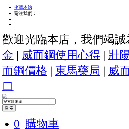
收藏本站
關注我們：
歡迎光臨本店，我們竭誠
金
|
威而鋼使用心得
|
壯
而鋼價格
|
東馬藥局
|
威
口
0
購物車