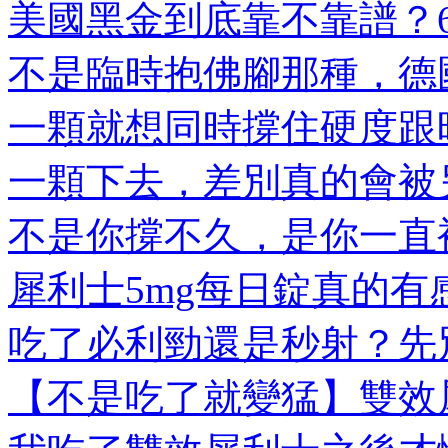
美國黑金到底靠不靠譜？6大
不是臨時抱佛腳那種，德國
一顆就想同時撐住硬度跟時
一顆下去，差別真的會被另
不是你撐不久，是你一直被
犀利士5mg每日錠真的有感
吃了必利勁還是秒射？先別
【不是吃了就變猛】雙效犀