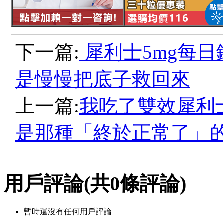
下一篇:
犀利士5mg每
是慢慢把底子救回來
上一篇:
我吃了雙效犀利
是那種「終於正常了」
用戶評論
(共
0
條評論)
暫時還沒有任何用戶評論