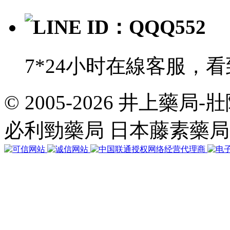
LINE ID：QQQ552
7*24小时在線客服，
© 2005-2026 井上藥
共
執
必利勁藥局 日本藤素藥
行
35
個
查
詢，
用
時
0.036525
秒，
在
線