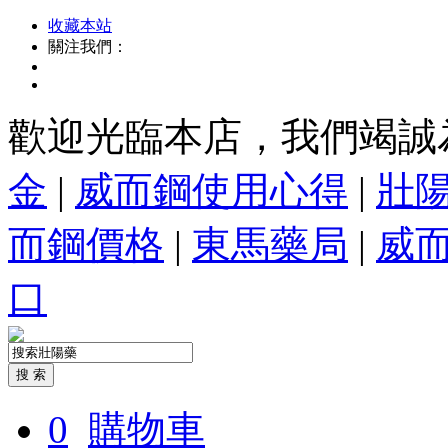
收藏本站
關注我們：
歡迎光臨本店，我們竭誠
金
|
威而鋼使用心得
|
壯
而鋼價格
|
東馬藥局
|
威
口
0
購物車