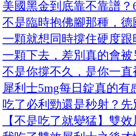
美國黑金到底靠不靠譜？6大
不是臨時抱佛腳那種，德國
一顆就想同時撐住硬度跟時
一顆下去，差別真的會被另
不是你撐不久，是你一直被
犀利士5mg每日錠真的有感
吃了必利勁還是秒射？先別
【不是吃了就變猛】雙效犀