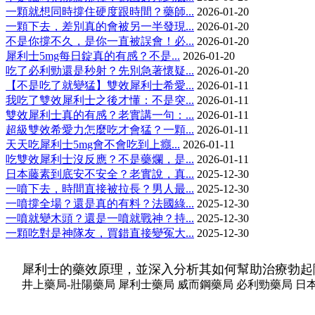
一顆就想同時撐住硬度跟時間？藥師...
2026-01-20
一顆下去，差別真的會被另一半發現...
2026-01-20
不是你撐不久，是你一直被誤會！必...
2026-01-20
犀利士5mg每日錠真的有感？不是...
2026-01-20
吃了必利勁還是秒射？先別急著懷疑...
2026-01-20
【不是吃了就變猛】雙效犀利士希愛...
2026-01-11
我吃了雙效犀利士之後才懂：不是突...
2026-01-11
雙效犀利士真的有感？老實講一句：...
2026-01-11
超級雙效希愛力怎麼吃才會猛？一顆...
2026-01-11
天天吃犀利士5mg會不會吃到上癮...
2026-01-11
吃雙效犀利士沒反應？不是藥爛，是...
2026-01-11
日本藤素到底安不安全？老實說，真...
2025-12-30
一噴下去，時間直接被拉長？男人最...
2025-12-30
一噴撐全場？還是真的有料？法國綠...
2025-12-30
一噴就變木頭？還是一噴就戰神？持...
2025-12-30
一顆吃對是神隊友，買錯直接變冤大...
2025-12-30
犀利士的藥效原理，並深入分析其如何幫助治療勃起
井上藥局-壯陽藥局 犀利士藥局 威而鋼藥局 必利勁藥局 日本藤素藥局