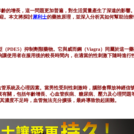
年齡的增長，這一問題更加普遍，對生活質量產生了深遠的影響
歡迎。本文將探討
犀利士
的藥效原理，並深入分析其如何幫助治療
二酯酶5型（PDE5）抑制劑類藥物。它與威而鋼（Viagra）同屬
夠讓使用者在服用後的較長時間內，在適當的性刺激下隨時進行
血管系統及心理因素。當男性受到性刺激時，腦部會釋放神經信
素有關，包括年齡增長、心血管疾病、糖尿病、壓力及心理問題
，當其濃度不足時，血管無法充分擴張，最終導致勃起困難。