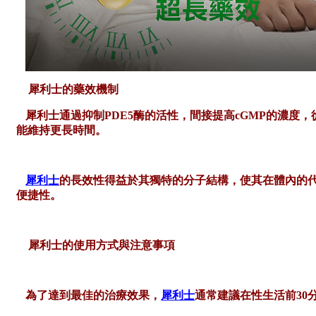
犀利士的藥效機制
犀利士通過抑制
PDE5酶的活性，間接提高cGMP的濃
能維持更長時間。
犀利士
的長效性得益於其獨特的分子結構，使其在體內的
便捷性。
犀利士的使用方式與注意事項
為了達到最佳的治療效果，
犀利士
通常建議在性生活前
3