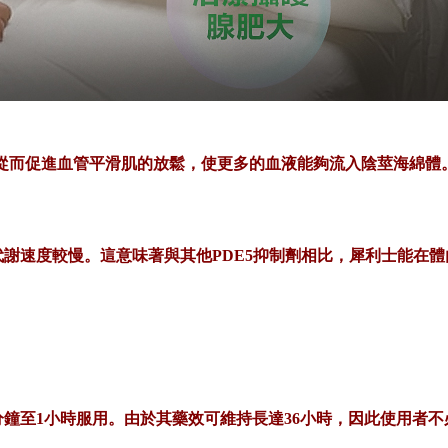
度，從而促進血管平滑肌的放鬆，使更多的血液能夠流入陰莖海綿
代謝速度較慢。這意味著與其他
PDE5抑制劑相比，犀利士能在
0分鐘至1小時服用。由於其藥效可維持長達36小時，因此使用者