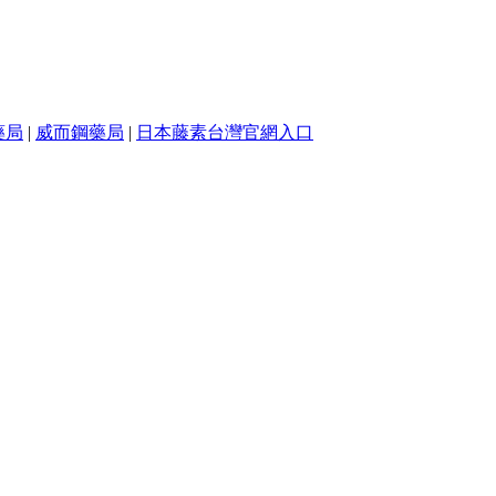
藥局
|
威而鋼藥局
|
日本藤素台灣官網入口