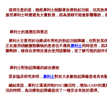
值得注意的是，雖然犀利士能顯著改善勃起功能，但其效
服用犀利士時應避免大量飲酒，因為酒精可能會影響藥效，
犀利士的適應症與禁忌
犀利士主要用於治療成年男性的勃起功能障礙，但對於某
正在服用硝酸鹽類藥物的患者也不應與
犀利士
同時使用，因
藥劑師
，確保自身情況適合使用該藥物，並了解可能的副作
犀利士對勃起障礙的綜合療效
眾多臨床研究表明，
犀利士
對於大多數勃起障礙患者具有
總結來說，犀利士通過抑制
PDE5酶活性，增加cGMP
活的時間，為治療勃起障礙提供了一種安全有效的選擇。