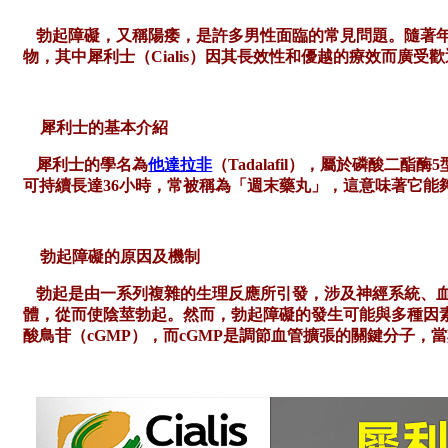
勃起障礙，又稱陽痿，是許多男性面臨的常見問題。隨著
物，其中犀利士（
Cialis）因其長效性和優越的療效而廣受
犀利士的基本介紹
犀利士的學名為
他達拉非
（
Tadalafil），屬於磷酸
可持續長達36小時，常被稱為「週末藥丸」，這意味著它能
勃起障礙的原因及機制
勃起是由一系列複雜的生理反應所引發，涉及神經系統、
體，從而使陰莖勃起。
然而，勃起障礙的發生可能與多種因
酸鳥苷（cGMP），而cGMP是調節血管擴張的關鍵分子