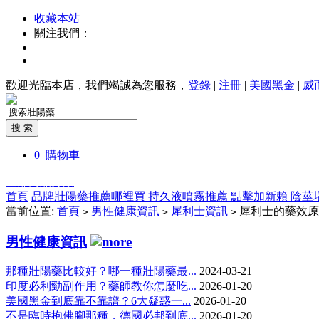
收藏本站
關注我們：
歡迎光臨本店，我們竭誠為您服務，
登錄
|
注冊
|
美國黑金
|
威
0
購物車
全部商品分類
首頁
品牌壯陽藥推薦哪裡買
持久液噴霧推薦
點擊加新賴
陰莖
當前位置:
首頁
男性健康資訊
犀利士資訊
犀利士的藥效原
>
>
>
男性健康資訊
那種壯陽藥比較好？哪一種壯陽藥最...
2024-03-21
印度必利勁副作用？藥師教你怎麼吃...
2026-01-20
美國黑金到底靠不靠譜？6大疑惑一...
2026-01-20
不是臨時抱佛腳那種，德國必邦到底...
2026-01-20