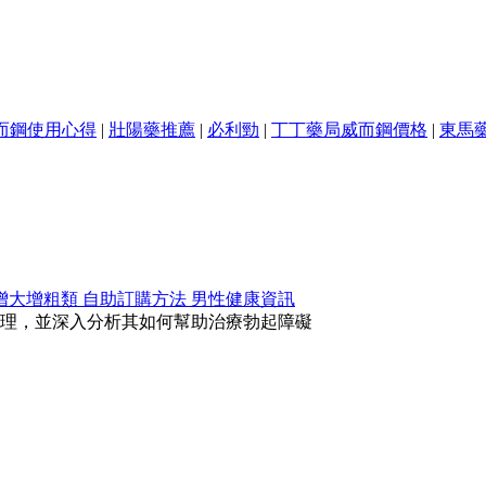
而鋼使用心得
|
壯陽藥推薦
|
必利勁
|
丁丁藥局威而鋼價格
|
東馬
增大增粗類
自助訂購方法
男性健康資訊
理，並深入分析其如何幫助治療勃起障礙