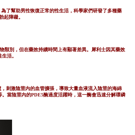
。為了幫助男性恢復正常的性生活，科學家們研發了多種藥
勃起障礙。
於這一藥物類別，但在藥效持續時間上有顯著差異。犀利士因其藥效
性生活。
號，刺激陰莖內的血管擴張，導致大量血液流入陰莖的海綿
等。當陰莖內的
PDE5酶過度活躍時，這一酶會迅速分解環磷