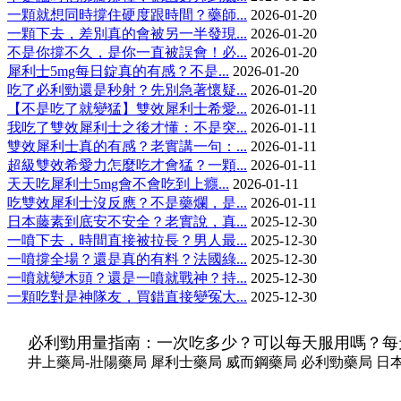
一顆就想同時撐住硬度跟時間？藥師...
2026-01-20
一顆下去，差別真的會被另一半發現...
2026-01-20
不是你撐不久，是你一直被誤會！必...
2026-01-20
犀利士5mg每日錠真的有感？不是...
2026-01-20
吃了必利勁還是秒射？先別急著懷疑...
2026-01-20
【不是吃了就變猛】雙效犀利士希愛...
2026-01-11
我吃了雙效犀利士之後才懂：不是突...
2026-01-11
雙效犀利士真的有感？老實講一句：...
2026-01-11
超級雙效希愛力怎麼吃才會猛？一顆...
2026-01-11
天天吃犀利士5mg會不會吃到上癮...
2026-01-11
吃雙效犀利士沒反應？不是藥爛，是...
2026-01-11
日本藤素到底安不安全？老實說，真...
2025-12-30
一噴下去，時間直接被拉長？男人最...
2025-12-30
一噴撐全場？還是真的有料？法國綠...
2025-12-30
一噴就變木頭？還是一噴就戰神？持...
2025-12-30
一顆吃對是神隊友，買錯直接變冤大...
2025-12-30
必利勁用量指南：一次吃多少？可以每天服用嗎？每
井上藥局-壯陽藥局 犀利士藥局 威而鋼藥局 必利勁藥局 日本藤素藥局