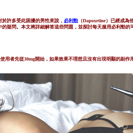
對於許多受此困擾的男性來說，
必利勁
（
Dapoxetine）已
中的疑問。本文將詳細解答這些問題，並探討每天服用必利勁的
初次使用者先從30mg開始，如果效果不理想且沒有出現明顯的副