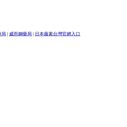
藥局
|
威而鋼藥局
|
日本藤素台灣官網入口