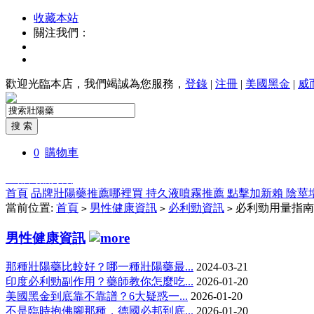
收藏本站
關注我們：
歡迎光臨本店，我們竭誠為您服務，
登錄
|
注冊
|
美國黑金
|
威
0
購物車
全部商品分類
首頁
品牌壯陽藥推薦哪裡買
持久液噴霧推薦
點擊加新賴
陰莖
當前位置:
首頁
男性健康資訊
必利勁資訊
必利勁用量指南
>
>
>
男性健康資訊
那種壯陽藥比較好？哪一種壯陽藥最...
2024-03-21
印度必利勁副作用？藥師教你怎麼吃...
2026-01-20
美國黑金到底靠不靠譜？6大疑惑一...
2026-01-20
不是臨時抱佛腳那種，德國必邦到底...
2026-01-20