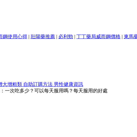
而鋼使用心得
|
壯陽藥推薦
|
必利勁
|
丁丁藥局威而鋼價格
|
東馬
增大增粗類
自助訂購方法
男性健康資訊
：一次吃多少？可以每天服用嗎？每天服用的好處