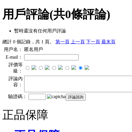
用戶評論
(共
0
條評論)
暫時還沒有任何用戶評論
總計 0 個記錄，共 1 頁。
第一頁
上一頁
下一頁
最末頁
用戶名：
匿名用戶
E-mail：
評價等
級：
評論內
容：
驗證碼：
正品保障