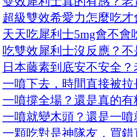
雙效犀利士真的有感？老實
超級雙效希愛力怎麼吃才會
天天吃犀利士5mg會不會吃
吃雙效犀利士沒反應？不是
日本藤素到底安不安全？老
一噴下去，時間直接被拉長
一噴撐全場？還是真的有料
一噴就變木頭？還是一噴就
一顆吃對是神隊友，買錯直