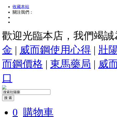
收藏本站
關注我們：
歡迎光臨本店，我們竭誠
金
|
威而鋼使用心得
|
壯
而鋼價格
|
東馬藥局
|
威
口
0
購物車