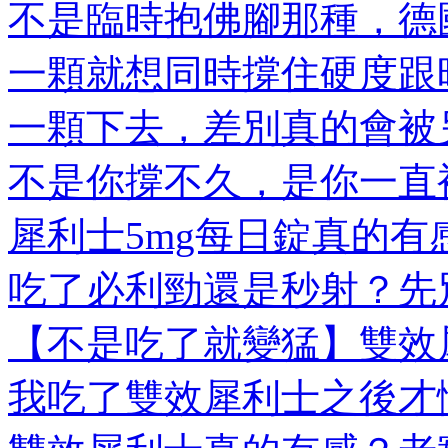
不是臨時抱佛腳那種，德國
一顆就想同時撐住硬度跟時
一顆下去，差別真的會被另
不是你撐不久，是你一直被
犀利士5mg每日錠真的有感
吃了必利勁還是秒射？先別
【不是吃了就變猛】雙效犀
我吃了雙效犀利士之後才懂