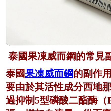
泰國果凍威而鋼的常見
泰國
果凍威而鋼
的副作
要由於其活性成分西地
過抑制
5型磷酸二酯酶（