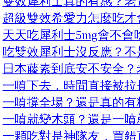
雙效犀利士真的有感？老實
超級雙效希愛力怎麼吃才會
天天吃犀利士5mg會不會吃
吃雙效犀利士沒反應？不是
日本藤素到底安不安全？老
一噴下去，時間直接被拉長
一噴撐全場？還是真的有料
一噴就變木頭？還是一噴就
一顆吃對是神隊友，買錯直