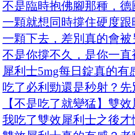
不是臨時抱佛腳那種，德國
一顆就想同時撐住硬度跟時
一顆下去，差別真的會被另
不是你撐不久，是你一直被
犀利士5mg每日錠真的有感
吃了必利勁還是秒射？先別
【不是吃了就變猛】雙效犀
我吃了雙效犀利士之後才懂