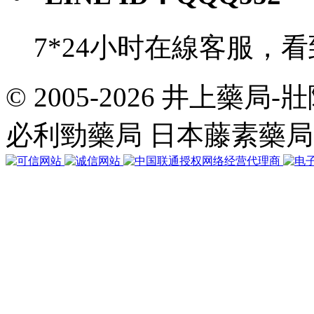
7*24小时在線客服，
© 2005-2026 井上藥
共
執
必利勁藥局 日本藤素藥
行
35
個
查
詢，
用
時
0.052772
秒，
在
線
34
人，
Gzip