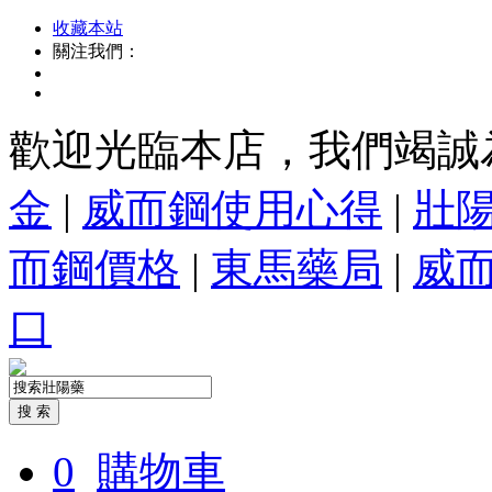
收藏本站
關注我們：
歡迎光臨本店，我們竭誠
金
|
威而鋼使用心得
|
壯
而鋼價格
|
東馬藥局
|
威
口
0
購物車