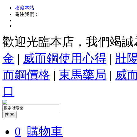
收藏本站
關注我們：
歡迎光臨本店，我們竭誠
金
|
威而鋼使用心得
|
壯
而鋼價格
|
東馬藥局
|
威
口
0
購物車