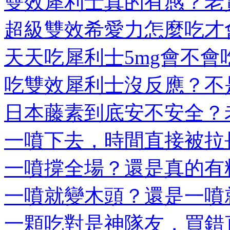
雙效犀利士真的有感？老實
超級雙效希愛力怎麼吃才會
天天吃犀利士5mg會不會吃
吃雙效犀利士沒反應？不是
日本藤素到底安不安全？老
一噴下去，時間直接被拉長
一噴撐全場？還是真的有料
一噴就變木頭？還是一噴就
一顆吃對是神隊友，買錯直