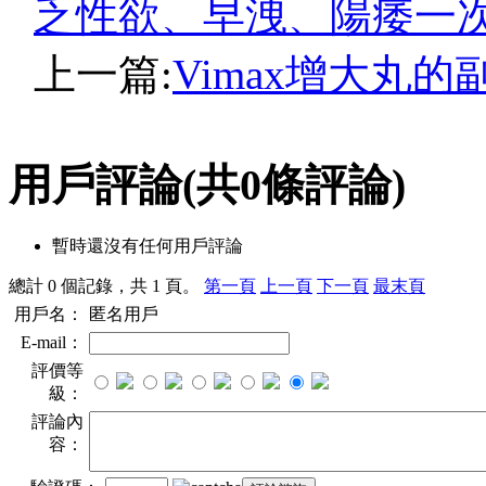
乏性欲、早洩、陽痿一
上一篇:
Vimax增大丸
用戶評論
(共
0
條評論)
暫時還沒有任何用戶評論
總計 0 個記錄，共 1 頁。
第一頁
上一頁
下一頁
最末頁
用戶名：
匿名用戶
E-mail：
評價等
級：
評論內
容：