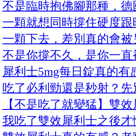
不是臨時抱佛腳那種，德國
一顆就想同時撐住硬度跟時
一顆下去，差別真的會被另
不是你撐不久，是你一直被
犀利士5mg每日錠真的有感
吃了必利勁還是秒射？先別
【不是吃了就變猛】雙效犀
我吃了雙效犀利士之後才懂