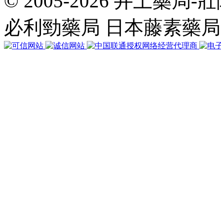
© 2005-2026 井上藥
共
執
必利勁藥局 日本藤素藥
行
35
個
查
詢，
用
時
0.044721
秒，
在
線
107
人，
Gzip
已
禁
用，
佔
用
內