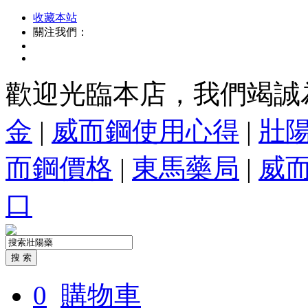
收藏本站
關注我們：
歡迎光臨本店，我們竭誠
金
|
威而鋼使用心得
|
壯
而鋼價格
|
東馬藥局
|
威
口
0
購物車