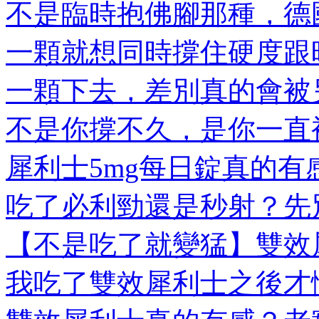
不是臨時抱佛腳那種，德國
一顆就想同時撐住硬度跟時
一顆下去，差別真的會被另
不是你撐不久，是你一直被
犀利士5mg每日錠真的有感
吃了必利勁還是秒射？先別
【不是吃了就變猛】雙效犀
我吃了雙效犀利士之後才懂