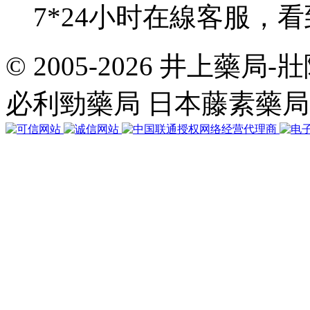
7*24小时在線客服，
© 2005-2026 井上藥
共
執
必利勁藥局 日本藤素藥
行
36
個
查
詢，
用
時
0.048976
秒，
在
線
41
人，
Gzip
已
禁