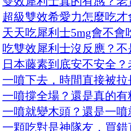
雙效犀利士真的有感？老實
超級雙效希愛力怎麼吃才會
天天吃犀利士5mg會不會吃
吃雙效犀利士沒反應？不是
日本藤素到底安不安全？老
一噴下去，時間直接被拉長
一噴撐全場？還是真的有料
一噴就變木頭？還是一噴就
一顆吃對是神隊友，買錯直