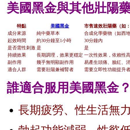
美國黑金與其他壯陽
特點
美國黑金
市售速效壯陽藥（如
成分來源
純中藥草本
合成化學藥物（如西
起效時間
約30分鐘至1小時
30分鐘內
是否需性刺激
是
是
持續效果
長期調理，效果更穩定
一次性效果，依賴性
副作用
幾乎無明顯副作用
易產生頭痛、臉紅、
適合人群
需要壯陽兼補腎者
需要立即性功能提升
誰適合服用美國黑金
長期疲勞、性生活無