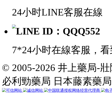
24小时LINE客服在線
LINE ID：QQQ552
7*24小时在線客服，
© 2005-2026 井上藥
共
執
必利勁藥局 日本藤素藥
行
35
個
查
詢，
用
時