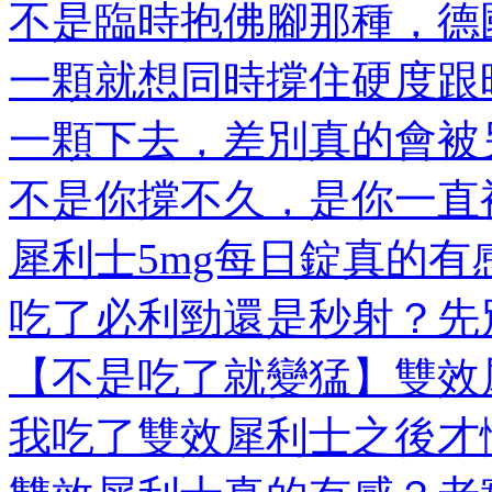
不是臨時抱佛腳那種，德國
一顆就想同時撐住硬度跟時
一顆下去，差別真的會被另
不是你撐不久，是你一直被
犀利士5mg每日錠真的有感
吃了必利勁還是秒射？先別
【不是吃了就變猛】雙效犀
我吃了雙效犀利士之後才懂