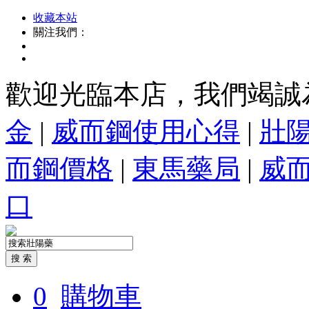
收藏本站
關注我們：
歡迎光臨本店，我們竭誠
金
|
威而鋼使用心得
|
壯
而鋼價格
|
東馬藥局
|
威
口
0
購物車