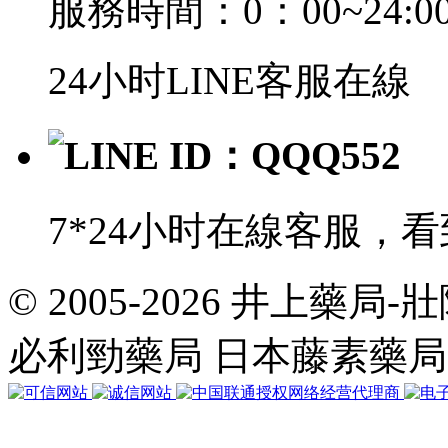
服務時間：0：00~24:0
24小时LINE客服在線
LINE ID：QQQ552
7*24小时在線客服，
© 2005-2026 井上藥
共
執
必利勁藥局 日本藤素藥
行
35
個
查
詢，
用