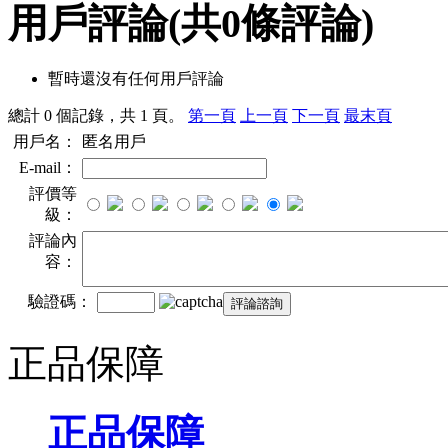
用戶評論
(共
0
條評論)
暫時還沒有任何用戶評論
總計 0 個記錄，共 1 頁。
第一頁
上一頁
下一頁
最末頁
用戶名：
匿名用戶
E-mail：
評價等
級：
評論內
容：
驗證碼：
正品保障
正品保障