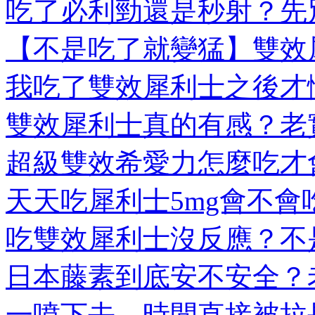
吃了必利勁還是秒射？先別
【不是吃了就變猛】雙效犀
我吃了雙效犀利士之後才懂
雙效犀利士真的有感？老實
超級雙效希愛力怎麼吃才會
天天吃犀利士5mg會不會吃
吃雙效犀利士沒反應？不是
日本藤素到底安不安全？老
一噴下去，時間直接被拉長