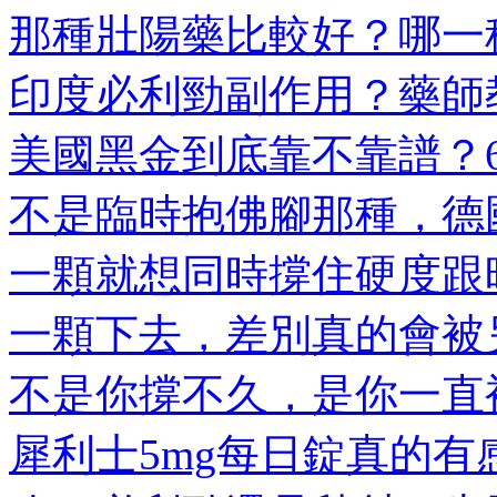
那種壯陽藥比較好？哪一種
印度必利勁副作用？藥師教
美國黑金到底靠不靠譜？6大
不是臨時抱佛腳那種，德國
一顆就想同時撐住硬度跟時
一顆下去，差別真的會被另
不是你撐不久，是你一直被
犀利士5mg每日錠真的有感