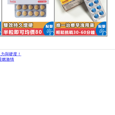
久力與硬度！
重燃激情