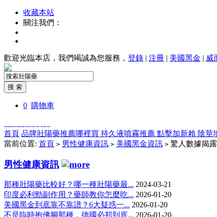
收藏本站
關注我們：
歡迎光臨本店，我們竭誠為您服務，
登錄
|
注冊
|
美國黑金
|
威
0
購物車
全部商品分類
首頁
品牌壯陽藥推薦哪裡買
持久液噴霧推薦
點擊加新賴
陰莖
當前位置:
首頁
男性健康資訊
美國黑金資訊
驚人數據揭露
>
>
>
男性健康資訊
那種壯陽藥比較好？哪一種壯陽藥最...
2024-03-21
印度必利勁副作用？藥師教你怎麼吃...
2026-01-20
美國黑金到底靠不靠譜？6大疑惑一...
2026-01-20
不是臨時抱佛腳那種，德國必邦到底...
2026-01-20