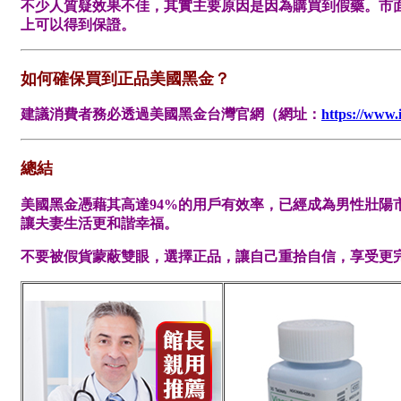
不少人質疑效果不佳，其實主要原因是因為
購買到假藥
。市
上可以得到保證。
如何確保買到正品美國黑金？
建議消費者務必透過
美國黑金台灣官網
（網址：
https://www.
總結
美國黑金憑藉其高達94%的用戶有效率，已經成為男性壯陽
讓夫妻生活更和諧幸福。
不要被假貨蒙蔽雙眼，選擇正品，讓自己重拾自信，享受更