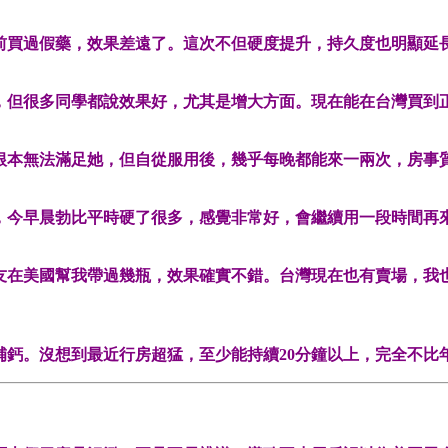
前買過假藥，效果差遠了。這次不但硬度提升，持久度也明顯延
，但很多同學都說效果好，尤其是增大方面。現在能在台灣買到
根本無法滿足她，但自從服用後，幾乎每晚都能來一兩次，房事
，今早晨勃比平時硬了很多，感覺非常好，會繼續用一段時間再
友在美國幫我帶過幾瓶，效果確實不錯。台灣現在也有賣場，我
補鈣。沒想到最近行房超猛，至少能持續20分鐘以上，完全不比