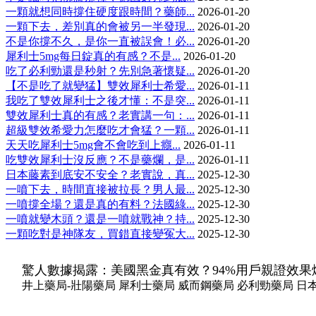
一顆就想同時撐住硬度跟時間？藥師...
2026-01-20
一顆下去，差別真的會被另一半發現...
2026-01-20
不是你撐不久，是你一直被誤會！必...
2026-01-20
犀利士5mg每日錠真的有感？不是...
2026-01-20
吃了必利勁還是秒射？先別急著懷疑...
2026-01-20
【不是吃了就變猛】雙效犀利士希愛...
2026-01-11
我吃了雙效犀利士之後才懂：不是突...
2026-01-11
雙效犀利士真的有感？老實講一句：...
2026-01-11
超級雙效希愛力怎麼吃才會猛？一顆...
2026-01-11
天天吃犀利士5mg會不會吃到上癮...
2026-01-11
吃雙效犀利士沒反應？不是藥爛，是...
2026-01-11
日本藤素到底安不安全？老實說，真...
2025-12-30
一噴下去，時間直接被拉長？男人最...
2025-12-30
一噴撐全場？還是真的有料？法國綠...
2025-12-30
一噴就變木頭？還是一噴就戰神？持...
2025-12-30
一顆吃對是神隊友，買錯直接變冤大...
2025-12-30
驚人數據揭露：美國黑金真有效？94%用戶親證效果
井上藥局-壯陽藥局 犀利士藥局 威而鋼藥局 必利勁藥局 日本藤素藥局