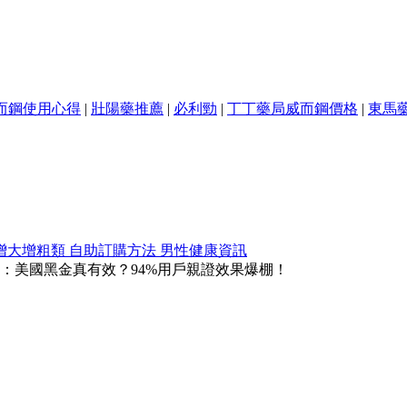
而鋼使用心得
|
壯陽藥推薦
|
必利勁
|
丁丁藥局威而鋼價格
|
東馬
增大增粗類
自助訂購方法
男性健康資訊
：美國黑金真有效？94%用戶親證效果爆棚！