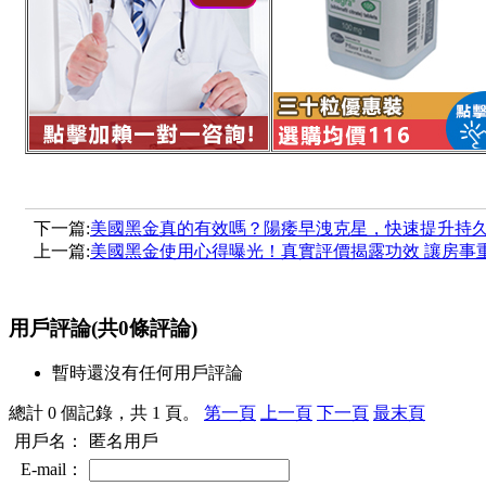
下一篇:
美國黑金真的有效嗎？陽痿早洩克星，快速提升持
上一篇:
美國黑金使用心得曝光！真實評價揭露功效 讓房事
用戶評論
(共
0
條評論)
暫時還沒有任何用戶評論
總計 0 個記錄，共 1 頁。
第一頁
上一頁
下一頁
最末頁
用戶名：
匿名用戶
E-mail：