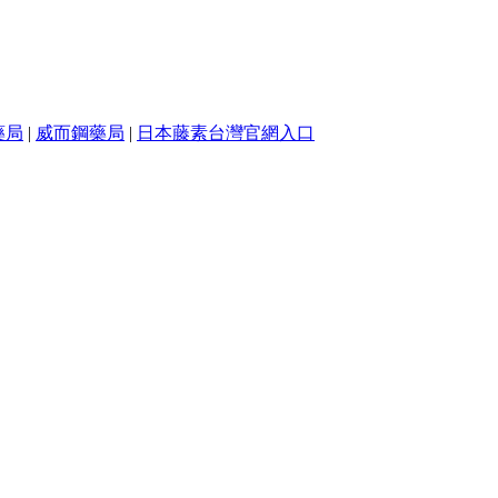
藥局
|
威而鋼藥局
|
日本藤素台灣官網入口