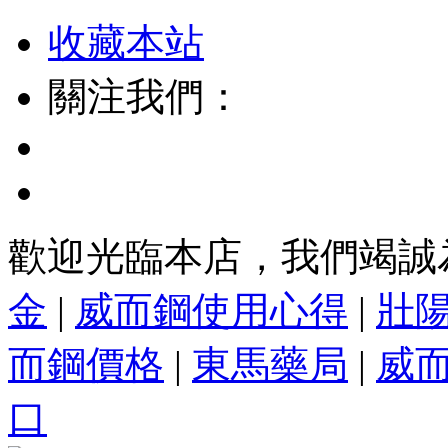
收藏本站
關注我們：
歡迎光臨本店，我們竭誠
金
|
威而鋼使用心得
|
壯
而鋼價格
|
東馬藥局
|
威
口