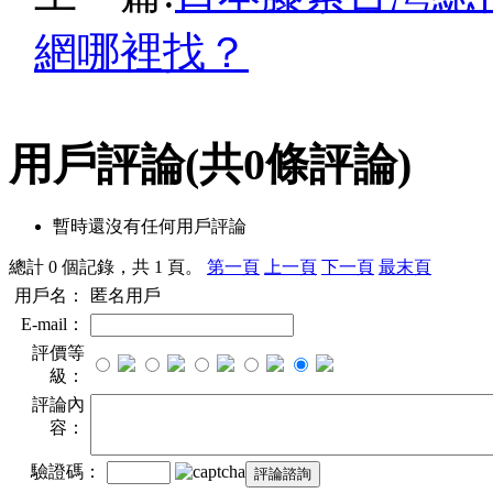
網哪裡找？
用戶評論
(共
0
條評論)
暫時還沒有任何用戶評論
總計 0 個記錄，共 1 頁。
第一頁
上一頁
下一頁
最末頁
用戶名：
匿名用戶
E-mail：
評價等
級：
評論內
容：
驗證碼：