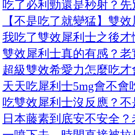
吃了必利勁還是秒射？先別
【不是吃了就變猛】雙效犀
我吃了雙效犀利士之後才懂
雙效犀利士真的有感？老實
超級雙效希愛力怎麼吃才會
天天吃犀利士5mg會不會吃
吃雙效犀利士沒反應？不是
日本藤素到底安不安全？老
一噴下去，時間直接被拉長