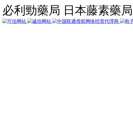
執
必利勁藥局 日本藤素藥
行
6
個
查
詢，
用
時
0.019956
秒，
在
線
57
人，
Gzip
已
禁
用，
佔
用
內
存