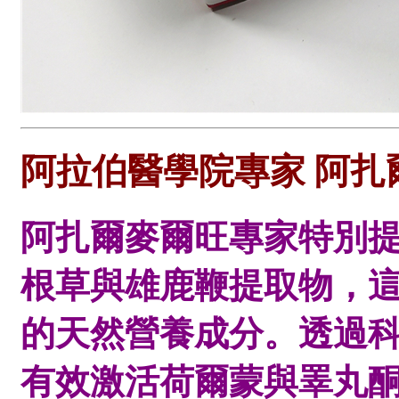
阿拉伯醫學院專家 阿
阿扎爾麥爾旺專家特別
根草與雄鹿鞭提取物，
的天然營養成分。透過
有效激活荷爾蒙與睪丸