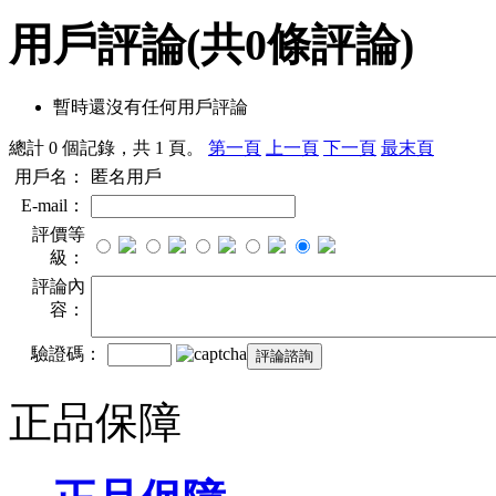
用戶評論
(共
0
條評論)
暫時還沒有任何用戶評論
總計 0 個記錄，共 1 頁。
第一頁
上一頁
下一頁
最末頁
用戶名：
匿名用戶
E-mail：
評價等
級：
評論內
容：
驗證碼：
正品保障