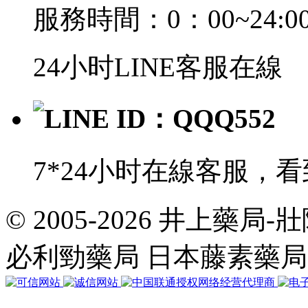
服務時間：0：00~24:0
24小时LINE客服在線
LINE ID：QQQ552
7*24小时在線客服，
© 2005-2026 井上藥
共
執
必利勁藥局 日本藤素藥
行
35
個
查
詢，