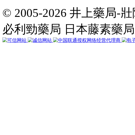
© 2005-2026 井上藥
共
執
必利勁藥局 日本藤素藥
行
35
個
查
詢，
用
時
0.048063
秒，
在
線
25
人，
Gzip
已
禁
用，
佔