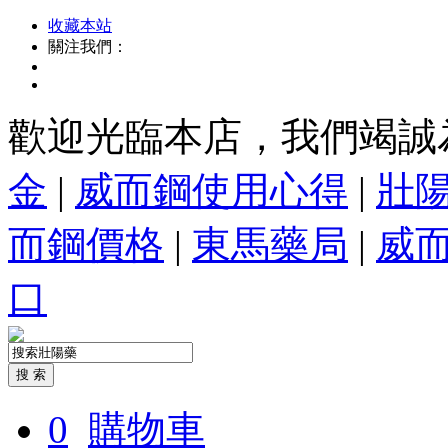
收藏本站
關注我們：
歡迎光臨本店，我們竭誠
金
|
威而鋼使用心得
|
壯
而鋼價格
|
東馬藥局
|
威
口
0
購物車