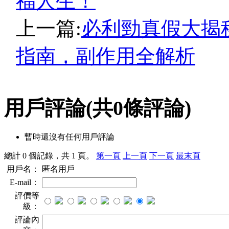
福人生！
上一篇:
必利勁真假大揭
指南，副作用全解析
用戶評論
(共
0
條評論)
暫時還沒有任何用戶評論
總計 0 個記錄，共 1 頁。
第一頁
上一頁
下一頁
最末頁
用戶名：
匿名用戶
E-mail：
評價等
級：
評論內