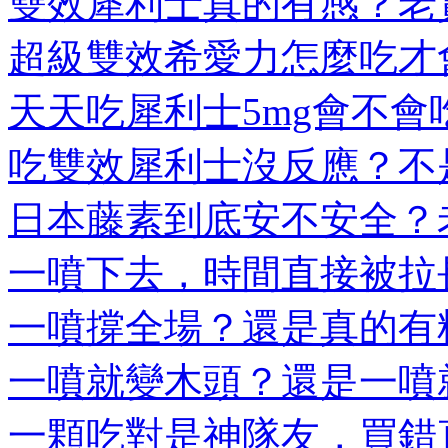
雙效犀利士真的有感？老實
超級雙效希愛力怎麼吃才會
天天吃犀利士5mg會不會吃
吃雙效犀利士沒反應？不是
日本藤素到底安不安全？老
一噴下去，時間直接被拉長
一噴撐全場？還是真的有料
一噴就變木頭？還是一噴就
一顆吃對是神隊友，買錯直