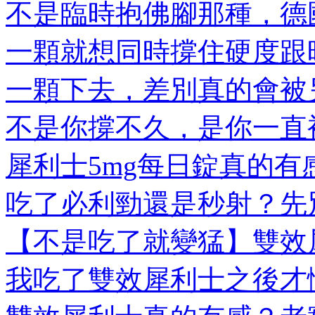
不是臨時抱佛腳那種，德國
一顆就想同時撐住硬度跟時
一顆下去，差別真的會被另
不是你撐不久，是你一直被
犀利士5mg每日錠真的有感
吃了必利勁還是秒射？先別
【不是吃了就變猛】雙效犀
我吃了雙效犀利士之後才懂