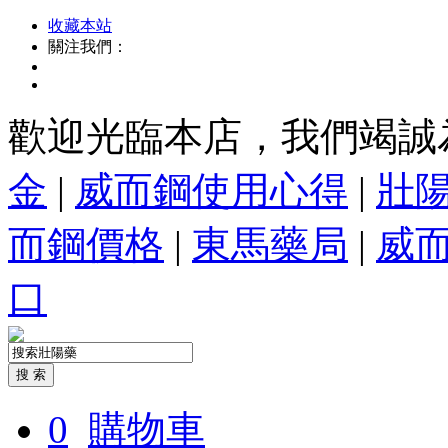
收藏本站
關注我們：
歡迎光臨本店，我們竭誠
金
|
威而鋼使用心得
|
壯
而鋼價格
|
東馬藥局
|
威
口
0
購物車