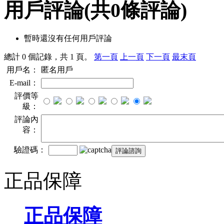
用戶評論
(共
0
條評論)
暫時還沒有任何用戶評論
總計 0 個記錄，共 1 頁。
第一頁
上一頁
下一頁
最末頁
用戶名：
匿名用戶
E-mail：
評價等
級：
評論內
容：
驗證碼：
正品保障
正品保障