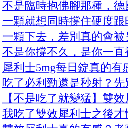
不是臨時抱佛腳那種，德國
一顆就想同時撐住硬度跟時
一顆下去，差別真的會被另
不是你撐不久，是你一直被
犀利士5mg每日錠真的有感
吃了必利勁還是秒射？先別
【不是吃了就變猛】雙效犀
我吃了雙效犀利士之後才懂