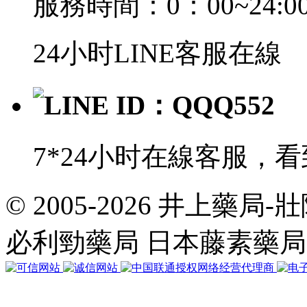
服務時間：0：00~24:0
24小时LINE客服在線
LINE ID：QQQ552
7*24小时在線客服，
© 2005-2026 井上藥
共
執
必利勁藥局 日本藤素藥
行
35
個
查
詢，
用