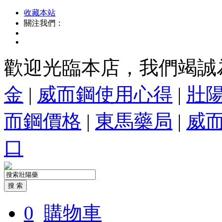
收藏本站
關注我們：
歡迎光臨本店，我們竭誠
金
|
威而鋼使用心得
|
壯
而鋼價格
|
東馬藥局
|
威
口
0
購物車