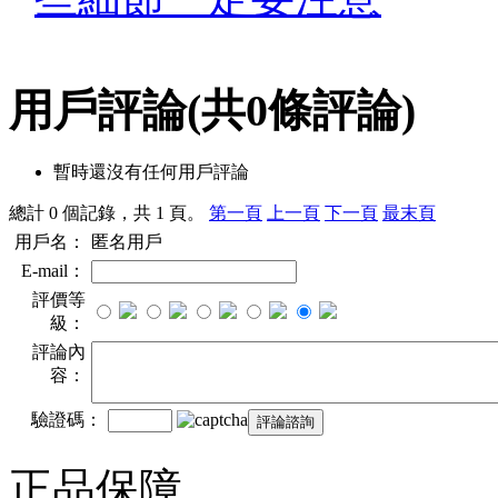
用戶評論
(共
0
條評論)
暫時還沒有任何用戶評論
總計 0 個記錄，共 1 頁。
第一頁
上一頁
下一頁
最末頁
用戶名：
匿名用戶
E-mail：
評價等
級：
評論內
容：
驗證碼：
正品保障