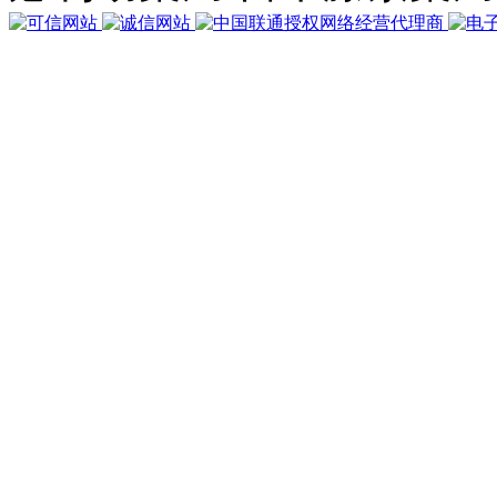
個
查
詢，
用
時
0.038386
秒，
在
線
70
人，
Gzip
已
禁
用，
佔
用
內
存
5.055
MB
Licensed
Powered by
ECShop
v2.7.3