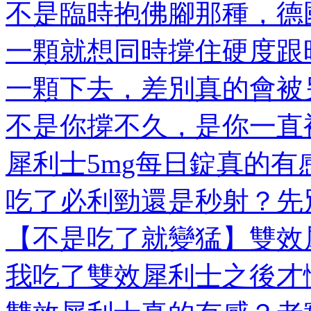
不是臨時抱佛腳那種，德國
一顆就想同時撐住硬度跟時
一顆下去，差別真的會被另
不是你撐不久，是你一直被
犀利士5mg每日錠真的有感
吃了必利勁還是秒射？先別
【不是吃了就變猛】雙效犀
我吃了雙效犀利士之後才懂