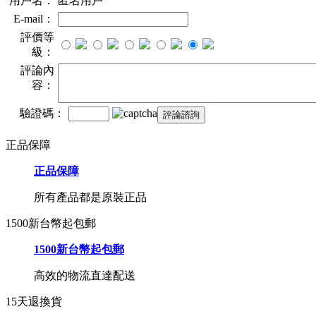
用戶名：
匿名用戶
E-mail：
評價等
級：
評論內
容：
驗證碼：
正品保障
正品保障
所有產品都是原裝正品
1500新台幣起包郵
1500新台幣起包郵
高效的物流直達配送
15天退換貨