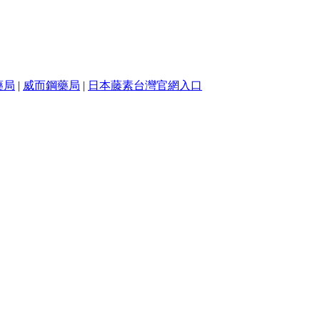
藥局
|
威而鋼藥局
|
日本藤素台灣官網入口