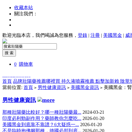
收藏本站
關注我們：
歡迎光臨本店，我們竭誠為您服務，
登錄
|
注冊
|
美國黑金
|
威
0
購物車
全部商品分類
首頁
品牌壯陽藥推薦哪裡買
持久液噴霧推薦
點擊加新賴
陰莖
當前位置:
首頁
男性健康資訊
美國黑金資訊
美國黑金：腎
>
>
>
男性健康資訊
那種壯陽藥比較好？哪一種壯陽藥最...
2024-03-21
印度必利勁副作用？藥師教你怎麼吃...
2026-01-20
美國黑金到底靠不靠譜？6大疑惑一...
2026-01-20
不是臨時抱佛腳那種，德國必邦到底...
2026-01-20