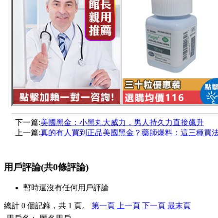
下一篇:
美國黑金：小黑丸大威力，男人持久力直接飆升
上一篇:
真的有人買到正品美國黑金？藥師爆料：這三種買
用戶評論
(共
0
條評論)
暫時還沒有任何用戶評論
總計 0 個記錄，共 1 頁。
第一頁
上一頁
下一頁
最末頁