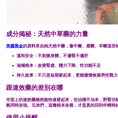
成分揭秘：天然中草藥的力量
美國黑金
的原料來自純天然中藥，像牛鞭、鹿鞭、羊鞭這些
溫和安全
：不刺激身體，不傷腎不傷肝
滋補根本
：改善腎虛、體力下降、性功能不足
持久效果
：不只是短期硬起來，更能慢慢恢復男性戰力
跟速效藥的差別在哪
市面上的速效藥雖然能快速硬起來，但治標不治本，對腎功
氣同時加強。兄弟們，這種根本改善，才是真的回到年輕時
使用小提醒