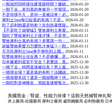
一顆就想同時撐住硬度跟時間？藥師...
2026-01-20
一顆下去，差別真的會被另一半發現...
2026-01-20
不是你撐不久，是你一直被誤會！必...
2026-01-20
犀利士5mg每日錠真的有感？不是...
2026-01-20
吃了必利勁還是秒射？先別急著懷疑...
2026-01-20
【不是吃了就變猛】雙效犀利士希愛...
2026-01-11
我吃了雙效犀利士之後才懂：不是突...
2026-01-11
雙效犀利士真的有感？老實講一句：...
2026-01-11
超級雙效希愛力怎麼吃才會猛？一顆...
2026-01-11
天天吃犀利士5mg會不會吃到上癮...
2026-01-11
吃雙效犀利士沒反應？不是藥爛，是...
2026-01-11
日本藤素到底安不安全？老實說，真...
2025-12-30
一噴下去，時間直接被拉長？男人最...
2025-12-30
一噴撐全場？還是真的有料？法國綠...
2025-12-30
一噴就變木頭？還是一噴就戰神？持...
2025-12-30
一顆吃對是神隊友，買錯直接變冤大...
2025-12-30
美國黑金：腎虛、性能力掉漆？這顆天然補腎神丸幫
井上藥局-壯陽藥局 犀利士藥局 威而鋼藥局 必利勁藥局 日本藤素藥局