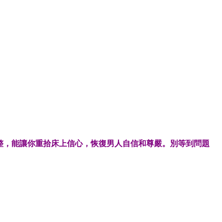
整，能讓你重拾床上信心，恢復男人自信和尊嚴。別等到問題