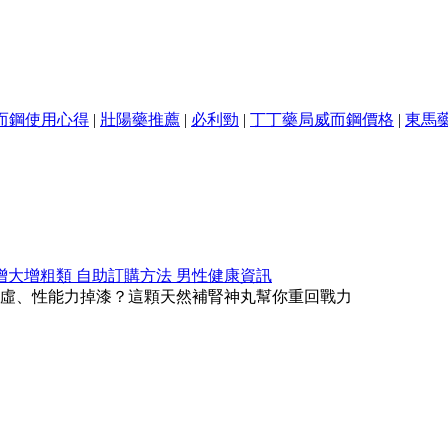
而鋼使用心得
|
壯陽藥推薦
|
必利勁
|
丁丁藥局威而鋼價格
|
東馬
增大增粗類
自助訂購方法
男性健康資訊
虛、性能力掉漆？這顆天然補腎神丸幫你重回戰力