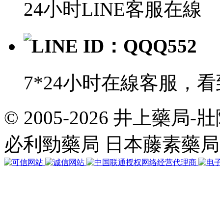
24小时LINE客服在線
LINE ID：QQQ552
7*24小时在線客服，
© 2005-2026 井上藥
共
執
必利勁藥局 日本藤素藥
行
35
個
查
詢，
用
時
0.058313
秒，