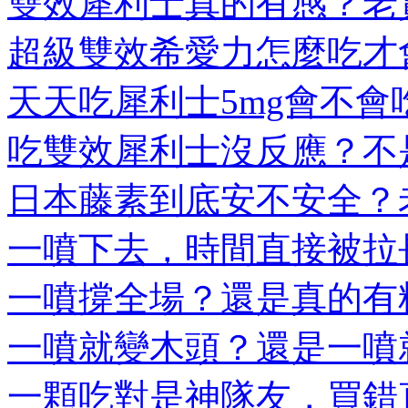
雙效犀利士真的有感？老實
超級雙效希愛力怎麼吃才會
天天吃犀利士5mg會不會吃
吃雙效犀利士沒反應？不是
日本藤素到底安不安全？老
一噴下去，時間直接被拉長
一噴撐全場？還是真的有料
一噴就變木頭？還是一噴就
一顆吃對是神隊友，買錯直