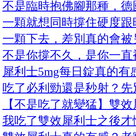
不是臨時抱佛腳那種，德國
一顆就想同時撐住硬度跟時
一顆下去，差別真的會被另
不是你撐不久，是你一直被
犀利士5mg每日錠真的有感
吃了必利勁還是秒射？先別
【不是吃了就變猛】雙效犀
我吃了雙效犀利士之後才懂