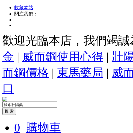
收藏本站
關注我們：
歡迎光臨本店，我們竭誠
金
|
威而鋼使用心得
|
壯
而鋼價格
|
東馬藥局
|
威
口
0
購物車