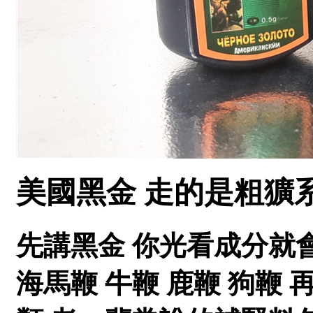
美國黑金 走的是粗獷
先講黑金 你光看成分就
海馬鞭 牛鞭 鹿鞭 狗鞭